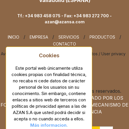
Valladolid (ESPAÑA)
Tf.: +34 983 458 075 - Fax: +34 983 272 700 -
azan@azansa.com
/
/
/
/
INICIO
EMPRESA
SERVICIOS
PRODUCTOS
CONTACTO
/
Aviso
legal /
Legal
notice
Protección
de datos /
User
privacy
Cookies
/
Cookies
Este portal web únicamente utiliza
cookies propias con finalidad técnica,
no recaba ni cede datos de carácter
personal de los usuarios sin su
Copyrights © 2026 Todos los derechos reservados.
conocimiento. Sin embargo, contiene
PROGRAMA KIT DIGITAL COFINANCIADO POR LOS
enlaces a sitios web de terceros con
FONDOS NEXT GENERATION (EU) DEL MECANISMO DE
políticas de privacidad ajenas a las de
RECUPERACIÓN Y RESISTENCIA
AZAN S.A que usted podrá decidir si
acepta o no cuando acceda a ellos.
Más informacion.